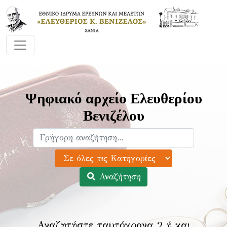
Ψηφιακό αρχείο Ελευθερίου
Βενιζέλου
Αναζήτηση
Αναζητήστε ταυτόχρονα 2 ή και