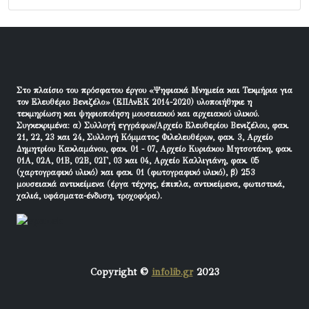
Στο πλαίσιο του πρόσφατου έργου «Ψηφιακά Μνημεία και Τεκμήρια για
τον Ελευθέριο Βενιζέλο» (ΕΠΑνΕΚ 2014-2020) υλοποιήθηκε η
τεκμηρίωση και ψηφιοποίηση μουσειακού και αρχειακού υλικού.
Συγκεκριμένα: α) Συλλογή εγγράφων/Αρχείο Ελευθερίου Βενιζέλου, φακ.
21, 22, 23 και 24, Συλλογή Κόμματος Φιλελευθέρων, φακ. 3, Αρχείο
Δημητρίου Κακλαμάνου, φακ. 01 - 07, Αρχείο Κυριάκου Μητσοτάκη, φακ.
01Α, 02Α, 01Β, 02Β, 02Γ, 03 και 04, Αρχείο Καλλιγιάνη, φακ. 05
(χαρτογραφικό υλικό) και φακ. 01 (φωτογραφικό υλικό), β) 253
μουσειακά αντικείμενα (έργα τέχνης, έπιπλα, αντικείμενα, φωτιστικά,
χαλιά, υφάσματα-ένδυση, τροχοφόρα).
Copyright ©
infolib.gr
2023