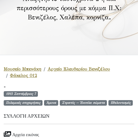
περισσότερους όρους με κόμμα Π.Χ:
Βενιζέλος, Χαλέπα, κορνίζα
.
Μουσείο Μπενάκη
Αρχείο Ελευθερίου Βενιζέλου
Φάκελος 012
-
1915 Σεπτέμβριος 7
Πολεμικές επιχειρήσεις
Άμυνα
Στρατός -- Ένοπλα σώματα
Εθελοντισμός
ΣΥΛΛΟΓΉ ΑΡΧΕΊΩΝ
Αρχεία εικόνας