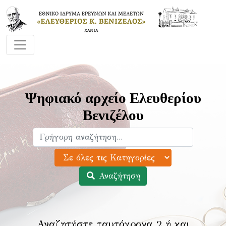
Ψηφιακό αρχείο Ελευθερίου
Βενιζέλου
Αναζήτηση
Αναζητήστε ταυτόχρονα 2 ή και