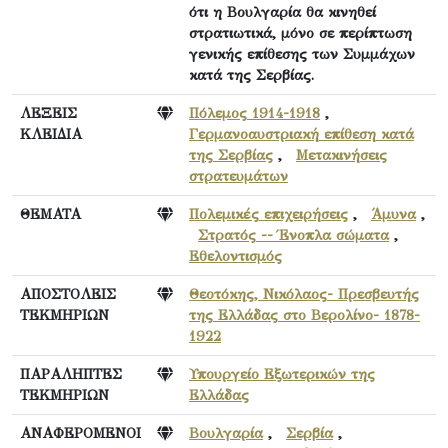
ότι η Βουλγαρία θα κινηθεί
στρατιωτικά, μόνο σε περίπτωση
γενικής επίθεσης των Συμμάχων
κατά της Σερβίας.
ΛΕΞΕΙΣ
Πόλεμος 1914-1918
,
ΚΛΕΙΔΙΑ
Γερμανοαυστριακή επίθεση κατά
της Σερβίας
,
Μετακινήσεις
στρατευμάτων
ΘΕΜΑΤΑ
Πολεμικές επιχειρήσεις
,
Άμυνα
,
Στρατός -- Ένοπλα σώματα
,
Εθελοντισμός
ΑΠΟΣΤΟΛΕΙΣ
Θεοτόκης, Νικόλαος- Πρεσβευτής
ΤΕΚΜΗΡΙΩΝ
της Ελλάδας στο Βερολίνο- 1878-
1922
ΠΑΡΑΛΗΠΤΕΣ
Υπουργείο Εξωτερικών της
ΤΕΚΜΗΡΙΩΝ
Ελλάδας
ΑΝΑΦΕΡΟΜΕΝΟΙ
Βουλγαρία
,
Σερβία
,