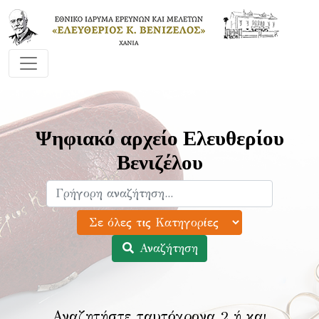
Ψηφιακό αρχείο Ελευθερίου
Βενιζέλου
Αναζήτηση
Αναζητήστε ταυτόχρονα 2 ή και