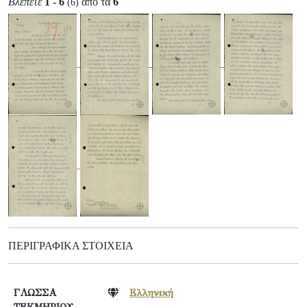
Βλέπετε
1 - 6
από τα
6
(6)
ΠΕΡΙΓΡΑΦΙΚΆ ΣΤΟΙΧΕΊΑ
ΓΛΩΣΣΑ
Ελληνική