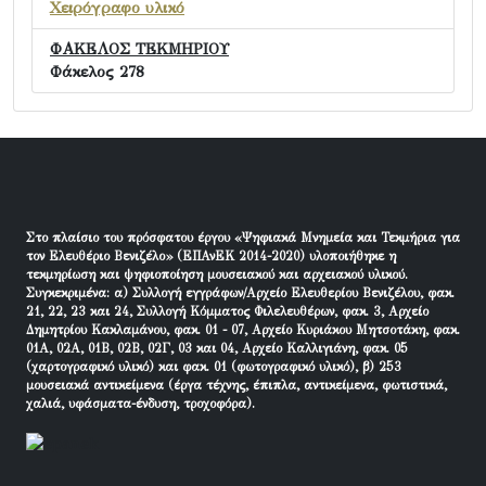
Χειρόγραφο υλικό
ΦΑΚΕΛΟΣ ΤΕΚΜΗΡΙΟΥ
Φάκελος 278
Στο πλαίσιο του πρόσφατου έργου «Ψηφιακά Μνημεία και Τεκμήρια για
τον Ελευθέριο Βενιζέλο» (ΕΠΑνΕΚ 2014-2020) υλοποιήθηκε η
τεκμηρίωση και ψηφιοποίηση μουσειακού και αρχειακού υλικού.
Συγκεκριμένα: α) Συλλογή εγγράφων/Αρχείο Ελευθερίου Βενιζέλου, φακ.
21, 22, 23 και 24, Συλλογή Κόμματος Φιλελευθέρων, φακ. 3, Αρχείο
Δημητρίου Κακλαμάνου, φακ. 01 - 07, Αρχείο Κυριάκου Μητσοτάκη, φακ.
01Α, 02Α, 01Β, 02Β, 02Γ, 03 και 04, Αρχείο Καλλιγιάνη, φακ. 05
(χαρτογραφικό υλικό) και φακ. 01 (φωτογραφικό υλικό), β) 253
μουσειακά αντικείμενα (έργα τέχνης, έπιπλα, αντικείμενα, φωτιστικά,
χαλιά, υφάσματα-ένδυση, τροχοφόρα).