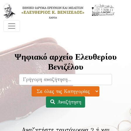
Ψηφιακό αρχείο Ελευθερίου
Βενιζέλου
Αναζήτηση
Αναζητήστε ταυτόχρονα 2 ή και