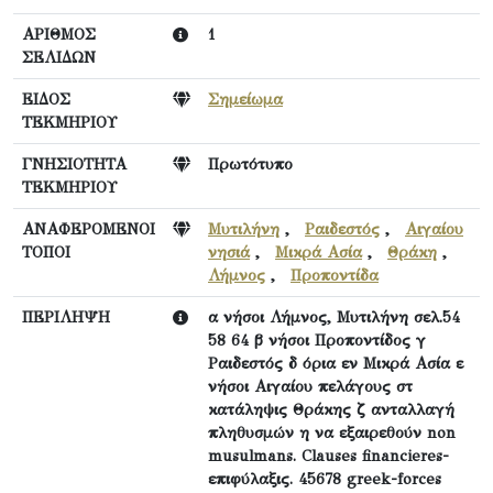
ΑΡΙΘΜΟΣ
1
ΣΕΛΙΔΩΝ
ΕΙΔΟΣ
Σημείωμα
ΤΕΚΜΗΡΙΟΥ
ΓΝΗΣΙΟΤΗΤΑ
Πρωτότυπο
ΤΕΚΜΗΡΙΟΥ
ΑΝΑΦΕΡΟΜΕΝΟΙ
Μυτιλήνη
,
Ραιδεστός
,
Αιγαίου
ΤΟΠΟΙ
νησιά
,
Μικρά Ασία
,
Θράκη
,
Λήμνος
,
Προποντίδα
ΠΕΡΙΛΗΨΗ
α νήσοι Λήμνος, Μυτιλήνη σελ.54
58 64 β νήσοι Προποντίδος γ
Ραιδεστός δ όρια εν Μικρά Ασία ε
νήσοι Αιγαίου πελάγους στ
κατάληψις Θράκης ζ ανταλλαγή
πληθυσμών η να εξαιρεθούν non
musulmans. Clauses financieres-
επιφύλαξις. 45678 greek-forces