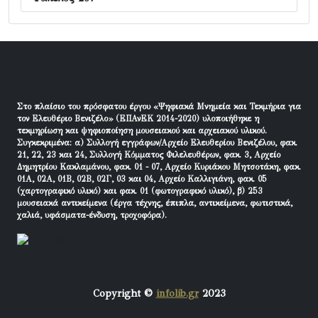
Στο πλαίσιο του πρόσφατου έργου «Ψηφιακά Μνημεία και Τεκμήρια για
τον Ελευθέριο Βενιζέλο» (ΕΠΑνΕΚ 2014-2020) υλοποιήθηκε η
τεκμηρίωση και ψηφιοποίηση μουσειακού και αρχειακού υλικού.
Συγκεκριμένα: α) Συλλογή εγγράφων/Αρχείο Ελευθερίου Βενιζέλου, φακ.
21, 22, 23 και 24, Συλλογή Κόμματος Φιλελευθέρων, φακ. 3, Αρχείο
Δημητρίου Κακλαμάνου, φακ. 01 - 07, Αρχείο Κυριάκου Μητσοτάκη, φακ.
01Α, 02Α, 01Β, 02Β, 02Γ, 03 και 04, Αρχείο Καλλιγιάνη, φακ. 05
(χαρτογραφικό υλικό) και φακ. 01 (φωτογραφικό υλικό), β) 253
μουσειακά αντικείμενα (έργα τέχνης, έπιπλα, αντικείμενα, φωτιστικά,
χαλιά, υφάσματα-ένδυση, τροχοφόρα).
Copyright ©
infolib.gr
2023