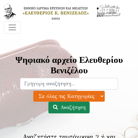
Ψηφιακό αρχείο Ελευθερίου
Βενιζέλου
Αναζήτηση
Αναζητήστε ταυτόχρονα 2 ή και