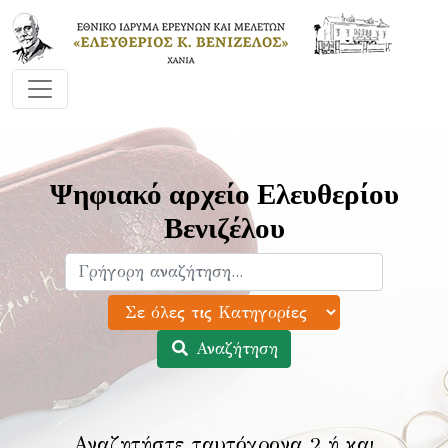
Ψηφιακό αρχείο Ελευθερίου
Βενιζέλου
Αναζήτηση
Αναζητήστε ταυτόχρονα 2 ή και