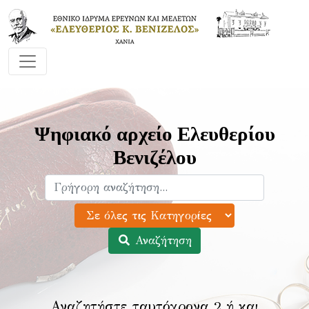
Ψηφιακό αρχείο Ελευθερίου
Βενιζέλου
Αναζήτηση
Αναζητήστε ταυτόχρονα 2 ή και