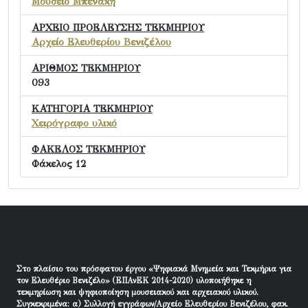
Μουσείο Μπενάκη
ΑΡΧΕΙΟ ΠΡΟΕΛΕΥΣΗΣ ΤΕΚΜΗΡΙΟΥ
Αρχείο Ελευθερίου Βενιζέλου
ΑΡΙΘΜΟΣ ΤΕΚΜΗΡΙΟΥ
093
ΚΑΤΗΓΟΡΙΑ ΤΕΚΜΗΡΙΟΥ
Χειρόγραφο υλικό
ΦΑΚΕΛΟΣ ΤΕΚΜΗΡΙΟΥ
Φάκελος 12
Στο πλαίσιο του πρόσφατου έργου «Ψηφιακά Μνημεία και Τεκμήρια για
τον Ελευθέριο Βενιζέλο» (ΕΠΑνΕΚ 2014-2020) υλοποιήθηκε η
τεκμηρίωση και ψηφιοποίηση μουσειακού και αρχειακού υλικού.
Συγκεκριμένα: α) Συλλογή εγγράφων/Αρχείο Ελευθερίου Βενιζέλου, φακ.