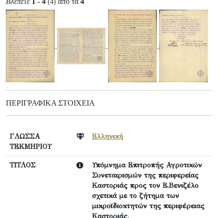
Βλέπετε
1 - 4
από τα
4
(4)
ΠΕΡΙΓΡΑΦΙΚΆ ΣΤΟΙΧΕΊΑ
ΓΛΩΣΣΑ
Ελληνική
ΤΕΚΜΗΡΙΟΥ
ΤΙΤΛΟΣ
Υπόμνημα Επιτροπής Αγροτικών
Συνεταιρισμών της περιφερείας
Καστοριάς προς τον Ε.Βενιζέλο
σχετικά με το ζήτημα των
μικροϊδιοκτητών της περιφέρειας
Καστοριάς.