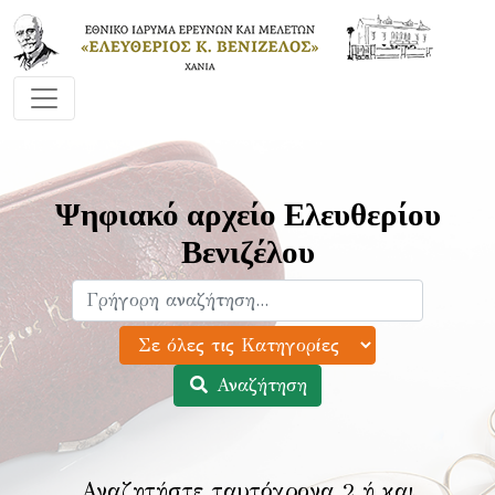
Ψηφιακό αρχείο Ελευθερίου
Βενιζέλου
Αναζήτηση
Αναζητήστε ταυτόχρονα 2 ή και