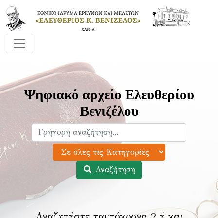
Ψηφιακό αρχείο Ελευθερίου
Βενιζέλου
Αναζήτηση
Αναζητήστε ταυτόχρονα 2 ή και