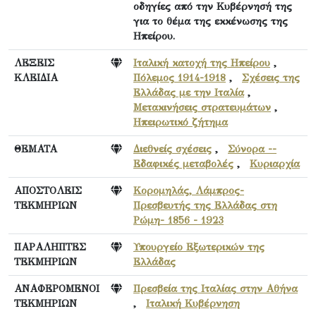
οδηγίες από την Κυβέρνησή της
για το θέμα της εκκένωσης της
Ηπείρου.
ΛΕΞΕΙΣ
Ιταλική κατοχή της Ηπείρου
,
ΚΛΕΙΔΙΑ
Πόλεμος 1914-1918
,
Σχέσεις της
Ελλάδας με την Ιταλία
,
Μετακινήσεις στρατευμάτων
,
Ηπειρωτικό ζήτημα
ΘΕΜΑΤΑ
Διεθνείς σχέσεις
,
Σύνορα --
Εδαφικές μεταβολές
,
Κυριαρχία
ΑΠΟΣΤΟΛΕΙΣ
Κορομηλάς, Λάμπρος-
ΤΕΚΜΗΡΙΩΝ
Πρεσβευτής της Ελλάδας στη
Ρώμη- 1856 - 1923
ΠΑΡΑΛΗΠΤΕΣ
Υπουργείο Εξωτερικών της
ΤΕΚΜΗΡΙΩΝ
Ελλάδας
ΑΝΑΦΕΡΟΜΕΝΟΙ
Πρεσβεία της Ιταλίας στην Αθήνα
ΤΕΚΜΗΡΙΩΝ
,
Ιταλική Κυβέρνηση