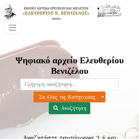
Ψηφιακό αρχείο Ελευθερίου
Βενιζέλου
Αναζήτηση
Αναζητήστε ταυτόχρονα 2 ή και