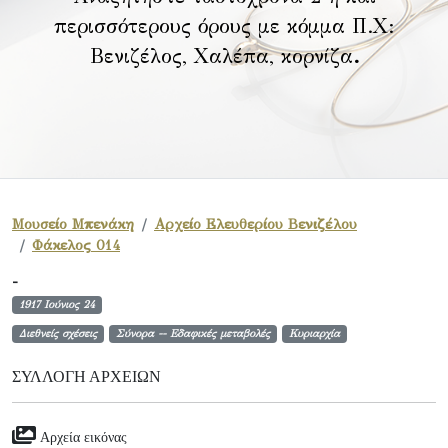
περισσότερους όρους με κόμμα Π.Χ:
Βενιζέλος, Χαλέπα, κορνίζα
.
Μουσείο Μπενάκη
Αρχείο Ελευθερίου Βενιζέλου
Φάκελος 014
-
1917 Ιούνιος 24
Διεθνείς σχέσεις
Σύνορα -- Εδαφικές μεταβολές
Κυριαρχία
ΣΥΛΛΟΓΉ ΑΡΧΕΊΩΝ
Αρχεία εικόνας