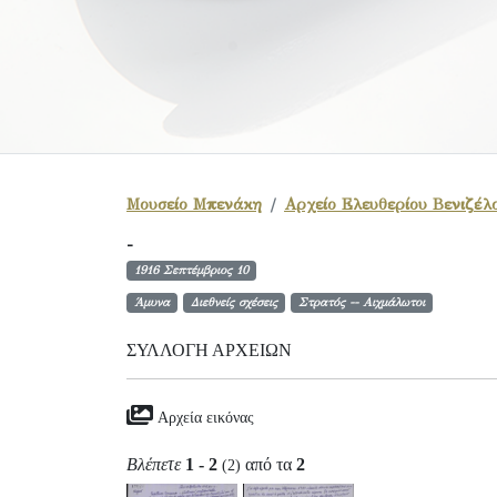
Μουσείο Μπενάκη
Αρχείο Ελευθερίου Βενιζέλ
-
1916 Σεπτέμβριος 10
Άμυνα
Διεθνείς σχέσεις
Στρατός -- Αιχμάλωτοι
ΣΥΛΛΟΓΉ ΑΡΧΕΊΩΝ
Αρχεία εικόνας
Βλέπετε
1 - 2
από τα
2
(2)