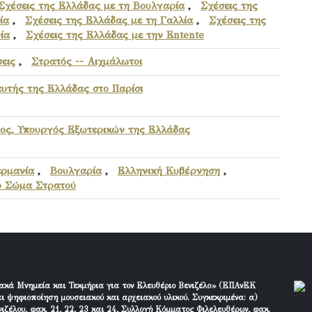
Σχέσεις της Ελλάδας με τη Βουλγαρία
,
Σχέσεις της
ία
,
Σχέσεις της Ελλάδας με τη Γαλλία
,
Σχέσεις της
ία
,
Σχέσεις της Ελλάδας με την Entente
σεις
,
Στρατός -- Αιχμάλωτοι
υτής της Ελλάδας στο Παρίσι
ος, Υπουργός Εξωτερικών της Ελλάδας
ερμανία
,
Βουλγαρία
,
Ελληνική Κυβέρνηση
,
ο Σώμα Στρατού
ακά Μνημεία και Τεκμήρια για τον Ελευθέριο Βενιζέλο» (ΕΠΑνΕΚ
ι ψηφιοποίηση μουσειακού και αρχειακού υλικού. Συγκεκριμένα: α)
ιζέλου, φακ. 21, 22, 23 και 24, Συλλογή Κόμματος Φιλελευθέρων, φακ.