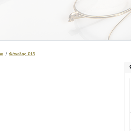
ου
Φάκελος 013