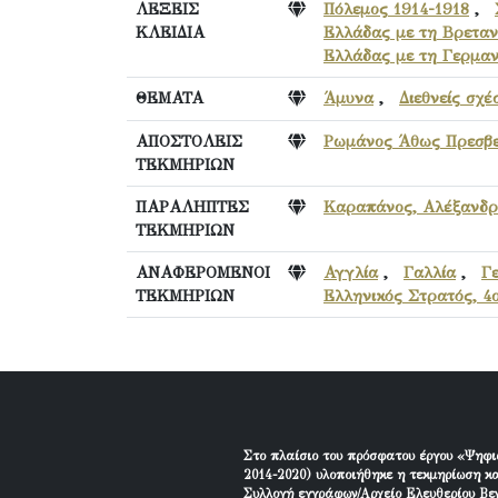
ΛΕΞΕΙΣ
Πόλεμος 1914-1918
,
ΚΛΕΙΔΙΑ
Ελλάδας με τη Βρεταν
Ελλάδας με τη Γερμαν
ΘΕΜΑΤΑ
Άμυνα
,
Διεθνείς σχέ
ΑΠΟΣΤΟΛΕΙΣ
Ρωμάνος Άθως Πρεσβε
ΤΕΚΜΗΡΙΩΝ
ΠΑΡΑΛΗΠΤΕΣ
Καραπάνος, Αλέξανδρ
ΤΕΚΜΗΡΙΩΝ
ΑΝΑΦΕΡΟΜΕΝΟΙ
Αγγλία
,
Γαλλία
,
Γ
ΤΕΚΜΗΡΙΩΝ
Ελληνικός Στρατός, 4
Στο πλαίσιο του πρόσφατου έργου «Ψηφι
2014-2020) υλοποιήθηκε η τεκμηρίωση κα
Συλλογή εγγράφων/Αρχείο Ελευθερίου Βεν