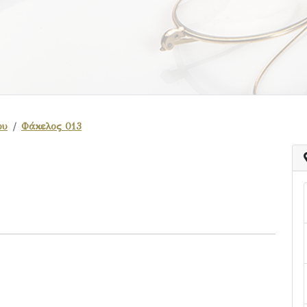
ου
Φάκελος 013