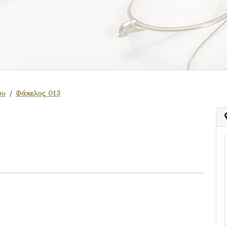
ου
Φάκελος 013