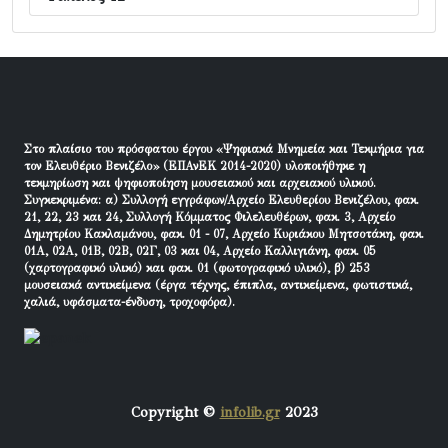
Στο πλαίσιο του πρόσφατου έργου «Ψηφιακά Μνημεία και Τεκμήρια για
τον Ελευθέριο Βενιζέλο» (ΕΠΑνΕΚ 2014-2020) υλοποιήθηκε η
τεκμηρίωση και ψηφιοποίηση μουσειακού και αρχειακού υλικού.
Συγκεκριμένα: α) Συλλογή εγγράφων/Αρχείο Ελευθερίου Βενιζέλου, φακ.
21, 22, 23 και 24, Συλλογή Κόμματος Φιλελευθέρων, φακ. 3, Αρχείο
Δημητρίου Κακλαμάνου, φακ. 01 - 07, Αρχείο Κυριάκου Μητσοτάκη, φακ.
01Α, 02Α, 01Β, 02Β, 02Γ, 03 και 04, Αρχείο Καλλιγιάνη, φακ. 05
(χαρτογραφικό υλικό) και φακ. 01 (φωτογραφικό υλικό), β) 253
μουσειακά αντικείμενα (έργα τέχνης, έπιπλα, αντικείμενα, φωτιστικά,
χαλιά, υφάσματα-ένδυση, τροχοφόρα).
Copyright ©
infolib.gr
2023