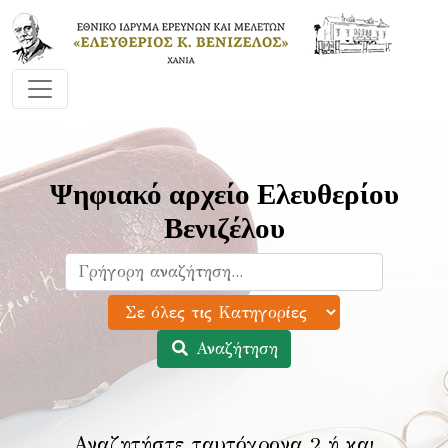
Ψηφιακό αρχείο Ελευθερίου
Βενιζέλου
Αναζήτηση
Αναζητήστε ταυτόχρονα 2 ή και