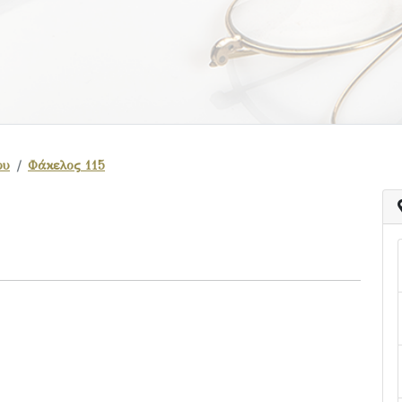
ου
Φάκελος 115