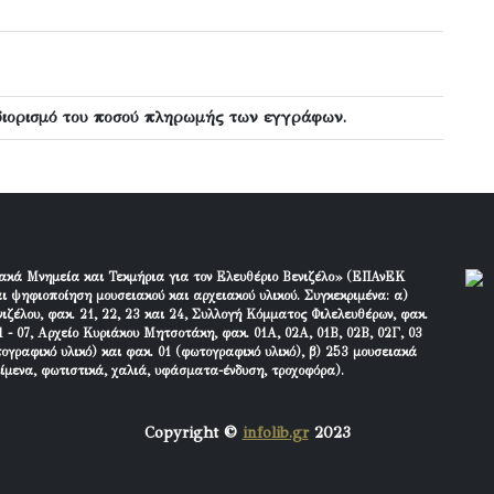
ιορισμό του ποσού πληρωμής των εγγράφων.
ακά Μνημεία και Τεκμήρια για τον Ελευθέριο Βενιζέλο» (ΕΠΑνΕΚ
ι ψηφιοποίηση μουσειακού και αρχειακού υλικού. Συγκεκριμένα: α)
ιζέλου, φακ. 21, 22, 23 και 24, Συλλογή Κόμματος Φιλελευθέρων, φακ.
 - 07, Αρχείο Κυριάκου Μητσοτάκη, φακ. 01Α, 02Α, 01Β, 02Β, 02Γ, 03
τογραφικό υλικό) και φακ. 01 (φωτογραφικό υλικό), β) 253 μουσειακά
είμενα, φωτιστικά, χαλιά, υφάσματα-ένδυση, τροχοφόρα).
Copyright ©
infolib.gr
2023