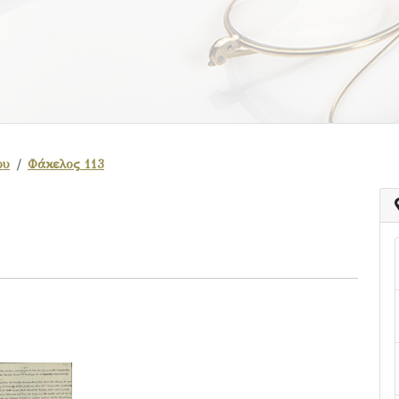
ου
Φάκελος 113