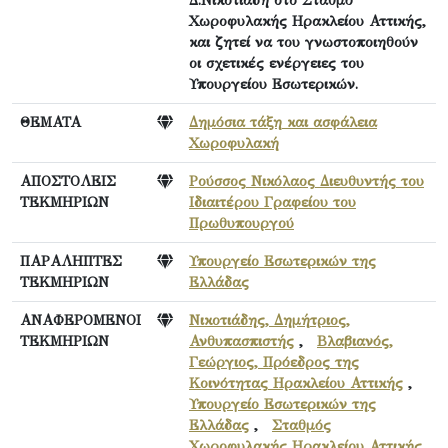
Χωροφυλακής Ηρακλείου Αττικής,
και ζητεί να του γνωστοποιηθούν
οι σχετικές ενέργειες του
Υπουργείου Εσωτερικών.
ΘΕΜΑΤΑ
Δημόσια τάξη και ασφάλεια
Χωροφυλακή
ΑΠΟΣΤΟΛΕΙΣ
Ρούσσος Νικόλαος Διευθυντής του
ΤΕΚΜΗΡΙΩΝ
Ιδιαιτέρου Γραφείου του
Πρωθυπουργού
ΠΑΡΑΛΗΠΤΕΣ
Υπουργείο Εσωτερικών της
ΤΕΚΜΗΡΙΩΝ
Ελλάδας
ΑΝΑΦΕΡΟΜΕΝΟΙ
Νικοτιάδης, Δημήτριος,
ΤΕΚΜΗΡΙΩΝ
Ανθυπασπιστής
,
Βλαβιανός,
Γεώργιος, Πρόεδρος της
Κοινότητας Ηρακλείου Αττικής
,
Υπουργείο Εσωτερικών της
Ελλάδας
,
Σταθμός
Χωροφυλακής Ηρακλείου Αττικής