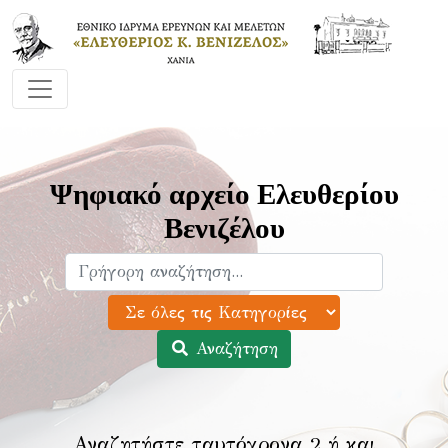
Ψηφιακό αρχείο Ελευθερίου
Βενιζέλου
Αναζήτηση
Αναζητήστε ταυτόχρονα 2 ή και