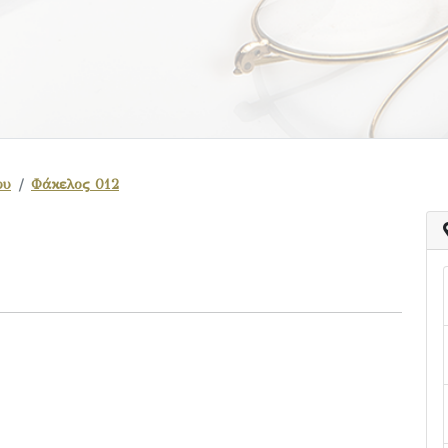
ου
Φάκελος 012