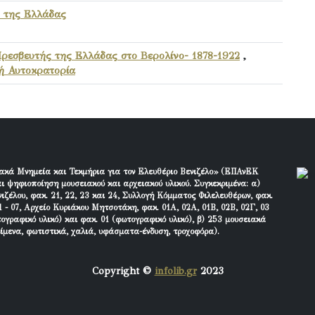
 της Ελλάδας
Πρεσβευτής της Ελλάδας στο Βερολίνο- 1878-1922
,
ή Αυτοκρατορία
ακά Μνημεία και Τεκμήρια για τον Ελευθέριο Βενιζέλο» (ΕΠΑνΕΚ
ι ψηφιοποίηση μουσειακού και αρχειακού υλικού. Συγκεκριμένα: α)
ιζέλου, φακ. 21, 22, 23 και 24, Συλλογή Κόμματος Φιλελευθέρων, φακ.
 - 07, Αρχείο Κυριάκου Μητσοτάκη, φακ. 01Α, 02Α, 01Β, 02Β, 02Γ, 03
τογραφικό υλικό) και φακ. 01 (φωτογραφικό υλικό), β) 253 μουσειακά
είμενα, φωτιστικά, χαλιά, υφάσματα-ένδυση, τροχοφόρα).
Copyright ©
infolib.gr
2023