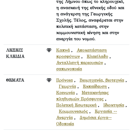
της Λήμνου όπως το κληρουχικό,
η ανασκευή της εθνικής οδού και
η ανάγερση της Γεωργικής
Σχολής. Τέλος, αναφέρεται στην
πολιτική κατάσταση, στην
κομμουνιστική κίνηση και στην
ανεργία του νομού.
ΛΕΞΕΙΣ
Καπνά
,
Αποκατάσταση
ΚΛΕΙΔΙΑ
προσφύγων
,
Ελαιόλαδο
,
Ανταλλαγή περιουσιών
,
σαπωνοποιία
ΘΕΜΑΤΑ
Πρόνοια
,
Βιομηχανία, βιοτεχνία
,
Γεωργία
,
Εκπαίδευση
,
Κοινωνία
,
Μετακινήσεις
πληθυσμών Πρόσφυγες
,
Πολιτική Εσωτερική
,
Ιδιοκτησία
,
Κομμουνισμός
,
Εργασία --
Ανεργία
,
Δημόσια έργα--
Οδοποιία