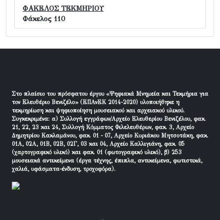
ΦΑΚΕΛΟΣ ΤΕΚΜΗΡΙΟΥ
Φάκελος 110
Στο πλαίσιο του πρόσφατου έργου «Ψηφιακά Μνημεία και Τεκμήρια για
τον Ελευθέριο Βενιζέλο» (ΕΠΑνΕΚ 2014-2020) υλοποιήθηκε η
τεκμηρίωση και ψηφιοποίηση μουσειακού και αρχειακού υλικού.
Συγκεκριμένα: α) Συλλογή εγγράφων/Αρχείο Ελευθερίου Βενιζέλου, φακ.
21, 22, 23 και 24, Συλλογή Κόμματος Φιλελευθέρων, φακ. 3, Αρχείο
Δημητρίου Κακλαμάνου, φακ. 01 - 07, Αρχείο Κυριάκου Μητσοτάκη, φακ.
01Α, 02Α, 01Β, 02Β, 02Γ, 03 και 04, Αρχείο Καλλιγιάνη, φακ. 05
(χαρτογραφικό υλικό) και φακ. 01 (φωτογραφικό υλικό), β) 253
μουσειακά αντικείμενα (έργα τέχνης, έπιπλα, αντικείμενα, φωτιστικά,
χαλιά, υφάσματα-ένδυση, τροχοφόρα).