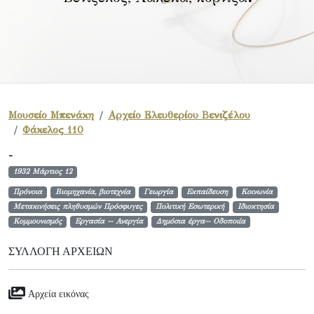
Μουσείο Μπενάκη
Αρχείο Ελευθερίου Βενιζέλου
Φάκελος 110
-
1932 Μάρτιος 12
Πρόνοια
Βιομηχανία, βιοτεχνία
Γεωργία
Εκπαίδευση
Κοινωνία
Μετακινήσεις πληθυσμών Πρόσφυγες
Πολιτική Εσωτερική
Ιδιοκτησία
Κομμουνισμός
Εργασία -- Ανεργία
Δημόσια έργα-- Οδοποιία
ΣΥΛΛΟΓΉ ΑΡΧΕΊΩΝ
Αρχεία εικόνας