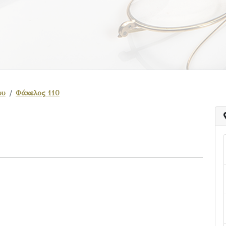
ου
Φάκελος 110