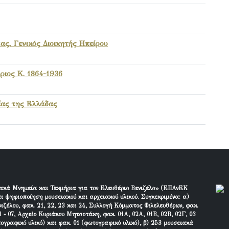
ας, Γενικός Διοικητής Ηπείρου
ριος Κ. 1864-1936
ίας της Ελλάδας
ακά Μνημεία και Τεκμήρια για τον Ελευθέριο Βενιζέλο» (ΕΠΑνΕΚ
ι ψηφιοποίηση μουσειακού και αρχειακού υλικού. Συγκεκριμένα: α)
ιζέλου, φακ. 21, 22, 23 και 24, Συλλογή Κόμματος Φιλελευθέρων, φακ.
 - 07, Αρχείο Κυριάκου Μητσοτάκη, φακ. 01Α, 02Α, 01Β, 02Β, 02Γ, 03
τογραφικό υλικό) και φακ. 01 (φωτογραφικό υλικό), β) 253 μουσειακά