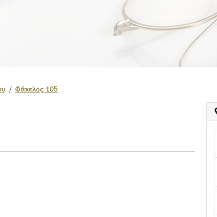
ου
Φάκελος 105