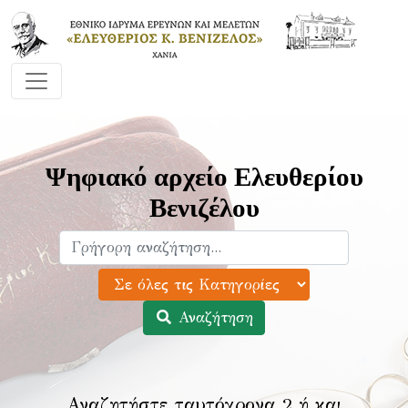
Ψηφιακό αρχείο Ελευθερίου
Βενιζέλου
Αναζήτηση
Αναζητήστε ταυτόχρονα 2 ή και