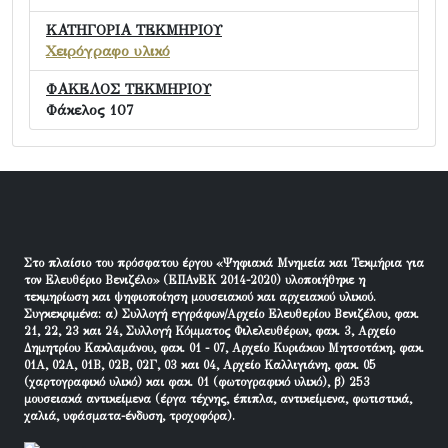
ΚΑΤΗΓΟΡΙΑ ΤΕΚΜΗΡΙΟΥ
Χειρόγραφο υλικό
ΦΑΚΕΛΟΣ ΤΕΚΜΗΡΙΟΥ
Φάκελος 107
Στο πλαίσιο του πρόσφατου έργου «Ψηφιακά Μνημεία και Τεκμήρια για
τον Ελευθέριο Βενιζέλο» (ΕΠΑνΕΚ 2014-2020) υλοποιήθηκε η
τεκμηρίωση και ψηφιοποίηση μουσειακού και αρχειακού υλικού.
Συγκεκριμένα: α) Συλλογή εγγράφων/Αρχείο Ελευθερίου Βενιζέλου, φακ.
21, 22, 23 και 24, Συλλογή Κόμματος Φιλελευθέρων, φακ. 3, Αρχείο
Δημητρίου Κακλαμάνου, φακ. 01 - 07, Αρχείο Κυριάκου Μητσοτάκη, φακ.
01Α, 02Α, 01Β, 02Β, 02Γ, 03 και 04, Αρχείο Καλλιγιάνη, φακ. 05
(χαρτογραφικό υλικό) και φακ. 01 (φωτογραφικό υλικό), β) 253
μουσειακά αντικείμενα (έργα τέχνης, έπιπλα, αντικείμενα, φωτιστικά,
χαλιά, υφάσματα-ένδυση, τροχοφόρα).