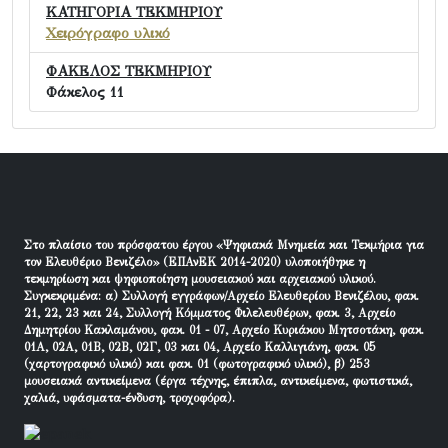
ΚΑΤΗΓΟΡΙΑ ΤΕΚΜΗΡΙΟΥ
Χειρόγραφο υλικό
ΦΑΚΕΛΟΣ ΤΕΚΜΗΡΙΟΥ
Φάκελος 11
Στο πλαίσιο του πρόσφατου έργου «Ψηφιακά Μνημεία και Τεκμήρια για
τον Ελευθέριο Βενιζέλο» (ΕΠΑνΕΚ 2014-2020) υλοποιήθηκε η
τεκμηρίωση και ψηφιοποίηση μουσειακού και αρχειακού υλικού.
Συγκεκριμένα: α) Συλλογή εγγράφων/Αρχείο Ελευθερίου Βενιζέλου, φακ.
21, 22, 23 και 24, Συλλογή Κόμματος Φιλελευθέρων, φακ. 3, Αρχείο
Δημητρίου Κακλαμάνου, φακ. 01 - 07, Αρχείο Κυριάκου Μητσοτάκη, φακ.
01Α, 02Α, 01Β, 02Β, 02Γ, 03 και 04, Αρχείο Καλλιγιάνη, φακ. 05
(χαρτογραφικό υλικό) και φακ. 01 (φωτογραφικό υλικό), β) 253
μουσειακά αντικείμενα (έργα τέχνης, έπιπλα, αντικείμενα, φωτιστικά,
χαλιά, υφάσματα-ένδυση, τροχοφόρα).