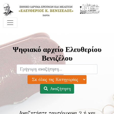
Ψηφιακό αρχείο Ελευθερίου
Βενιζέλου
Αναζήτηση
Αναζητήστε ταυτόχρονα 2 ή και