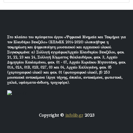
Στο πλαίσιο του πρόσφατου έργου «Ψηφιακά Μνημεία και Τεκμήρια για
τον Ελευθέριο Βενιζέλο» (ΕΠΑνΕΚ 2014-2020) υλοποιήθηκε η
τεκμηρίωση και ψηφιοποίηση μουσειακού και αρχειακού υλικού.
Συγκεκριμένα: α) Συλλογή εγγράφων/Αρχείο Ελευθερίου Βενιζέλου, φακ.
21, 22, 23 και 24, Συλλογή Κόμματος Φιλελευθέρων, φακ. 3, Αρχείο
Δημητρίου Κακλαμάνου, φακ. 01 - 07, Αρχείο Κυριάκου Μητσοτάκη, φακ.
01Α, 02Α, 01Β, 02Β, 02Γ, 03 και 04, Αρχείο Καλλιγιάνη, φακ. 05
(χαρτογραφικό υλικό) και φακ. 01 (φωτογραφικό υλικό), β) 253
μουσειακά αντικείμενα (έργα τέχνης, έπιπλα, αντικείμενα, φωτιστικά,
χαλιά, υφάσματα-ένδυση, τροχοφόρα).
Copyright ©
infolib.gr
2023