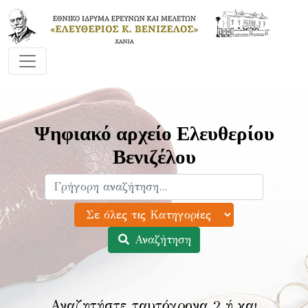
Ψηφιακό αρχείο Ελευθερίου
Βενιζέλου
Αναζήτηση
Αναζητήστε ταυτόχρονα 2 ή και