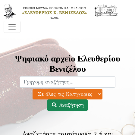
Ψηφιακό αρχείο Ελευθερίου
Βενιζέλου
Αναζήτηση
Αναζητήστε ταυτόχρονα 2 ή και