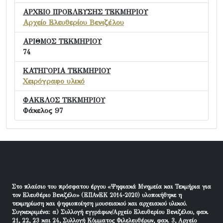
ΑΡΧΕΙΟ ΠΡΟΕΛΕΥΣΗΣ ΤΕΚΜΗΡΙΟΥ
Αρχείο Ελευθερίου Βενιζέλου
ΑΡΙΘΜΟΣ ΤΕΚΜΗΡΙΟΥ
74
ΚΑΤΗΓΟΡΙΑ ΤΕΚΜΗΡΙΟΥ
Χειρόγραφο υλικό
ΦΑΚΕΛΟΣ ΤΕΚΜΗΡΙΟΥ
Φάκελος 97
Στο πλαίσιο του πρόσφατου έργου «Ψηφιακά Μνημεία και Τεκμήρια για
τον Ελευθέριο Βενιζέλο» (ΕΠΑνΕΚ 2014-2020) υλοποιήθηκε η
τεκμηρίωση και ψηφιοποίηση μουσειακού και αρχειακού υλικού.
Συγκεκριμένα: α) Συλλογή εγγράφων/Αρχείο Ελευθερίου Βενιζέλου, φακ.
21, 22, 23 και 24, Συλλογή Κόμματος Φιλελευθέρων, φακ. 3, Αρχείο