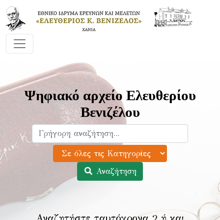
Ψηφιακό αρχείο Ελευθερίου
Βενιζέλου
Αναζήτηση
Αναζητήστε ταυτόχρονα 2 ή και