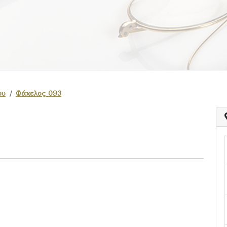
ου
Φάκελος 093