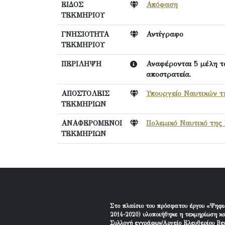
ΕΙΔΟΣ
Απόφαση
ΤΕΚΜΗΡΙΟΥ
ΓΝΗΣΙΟΤΗΤΑ
Αντίγραφο
ΤΕΚΜΗΡΙΟΥ
ΠΕΡΙΛΗΨΗ
Αναφέρονται 5 μέλη τ
αποστρατεία.
ΑΠΟΣΤΟΛΕΙΣ
Υπουργείο Ναυτικών τ
ΤΕΚΜΗΡΙΩΝ
ΑΝΑΦΕΡΟΜΕΝΟΙ
Πολεμικό Ναυτικό της
ΤΕΚΜΗΡΙΩΝ
Στο πλαίσιο του πρόσφατου έργου «Ψηφι
2014-2020) υλοποιήθηκε η τεκμηρίωση κα
Συλλογή εγγράφων/Αρχείο Ελευθερίου Βεν