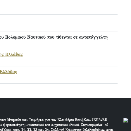
ου Πολεμικού Ναυτικού που τίθενται σε αυτεπάγγελτη
ης Ελλάδας
 Ελλάδας
ακά Μνημεία και Τεκμήρια για τον Ελευθέριο Βενιζέλο» (ΕΠΑνΕΚ
ι ψηφιοποίηση μουσειακού και αρχειακού υλικού. Συγκεκριμένα: α)
ιζέλου, φακ. 21, 22, 23 και 24, Συλλογή Κόμματος Φιλελευθέρων, φακ.