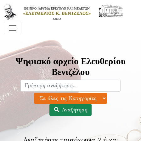
Ψηφιακό αρχείο Ελευθερίου
Βενιζέλου
Αναζήτηση
Αναζητήστε ταυτόχρονα 2 ή και