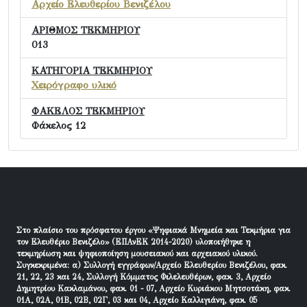
Αρχείο Ελευθερίου Βενιζέλου
ΑΡΙΘΜΟΣ ΤΕΚΜΗΡΙΟΥ
013
ΚΑΤΗΓΟΡΙΑ ΤΕΚΜΗΡΙΟΥ
Χειρόγραφο υλικό
ΦΑΚΕΛΟΣ ΤΕΚΜΗΡΙΟΥ
Φάκελος 12
Στο πλαίσιο του πρόσφατου έργου «Ψηφιακά Μνημεία και Τεκμήρια για
τον Ελευθέριο Βενιζέλο» (ΕΠΑνΕΚ 2014-2020) υλοποιήθηκε η
τεκμηρίωση και ψηφιοποίηση μουσειακού και αρχειακού υλικού.
Συγκεκριμένα: α) Συλλογή εγγράφων/Αρχείο Ελευθερίου Βενιζέλου, φακ.
21, 22, 23 και 24, Συλλογή Κόμματος Φιλελευθέρων, φακ. 3, Αρχείο
Δημητρίου Κακλαμάνου, φακ. 01 - 07, Αρχείο Κυριάκου Μητσοτάκη, φακ.
01Α, 02Α, 01Β, 02Β, 02Γ, 03 και 04, Αρχείο Καλλιγιάνη, φακ. 05