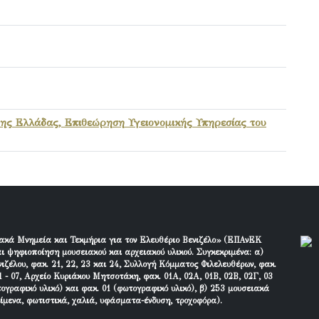
της Ελλάδας, Επιθεώρηση Υγειονομικής Υπηρεσίας του
ακά Μνημεία και Τεκμήρια για τον Ελευθέριο Βενιζέλο» (ΕΠΑνΕΚ
ι ψηφιοποίηση μουσειακού και αρχειακού υλικού. Συγκεκριμένα: α)
ιζέλου, φακ. 21, 22, 23 και 24, Συλλογή Κόμματος Φιλελευθέρων, φακ.
 - 07, Αρχείο Κυριάκου Μητσοτάκη, φακ. 01Α, 02Α, 01Β, 02Β, 02Γ, 03
τογραφικό υλικό) και φακ. 01 (φωτογραφικό υλικό), β) 253 μουσειακά
είμενα, φωτιστικά, χαλιά, υφάσματα-ένδυση, τροχοφόρα).