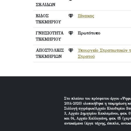
ΣΕΛΙΔΩΝ
ΕΙΔΟΣ
Πίνακας
ΤΕΚΜΗΡΙΟΥ
ΓΝΗΣΙΟΤΗΤΑ
Πρωτότυπο
ΤΕΚΜΗΡΙΟΥ
ΑΠΟΣΤΟΛΕΙΣ
Υπουργείο Στρατιωτικών 
ΤΕΚΜΗΡΙΩΝ
Στρατού
Στο πλαίσιο του πρόσφατου έργου «Ψηφι
2014-2020) υλοποιήθηκε η τεκμηρίωση κα
Συλλογή εγγράφων/Αρχείο Ελευθερίου Βεν
3, Αρχείο Δημητρίου Κακλαμάνου, φακ. 01
και 04, Αρχείο Καλλιγιάνη, φακ. 05 (χαρ
αντικείμενα (έργα τέχνης, έπιπλα, αντικ