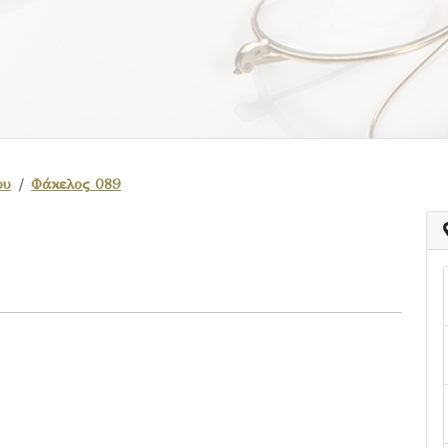
ου
Φάκελος 089