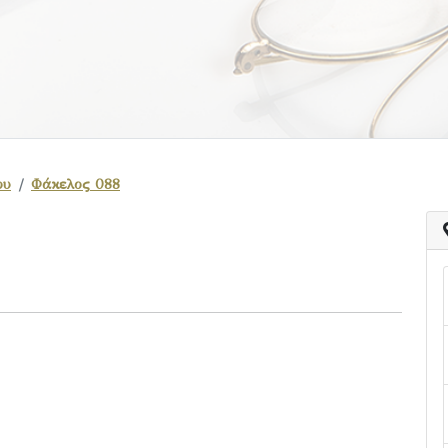
ου
Φάκελος 088