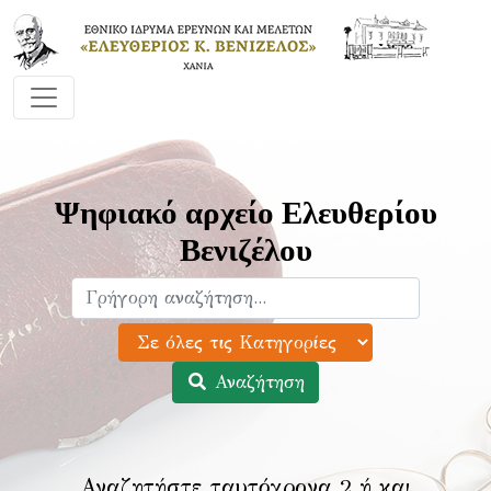
Ψηφιακό αρχείο Ελευθερίου
Βενιζέλου
Αναζήτηση
Αναζητήστε ταυτόχρονα 2 ή και