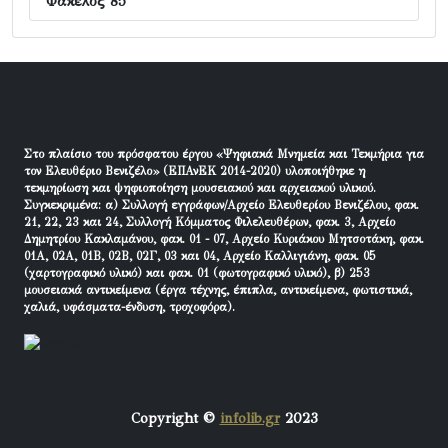
Φάκελος 85
Στο πλαίσιο του πρόσφατου έργου «Ψηφιακά Μνημεία και Τεκμήρια για
τον Ελευθέριο Βενιζέλο» (ΕΠΑνΕΚ 2014-2020) υλοποιήθηκε η
τεκμηρίωση και ψηφιοποίηση μουσειακού και αρχειακού υλικού.
Συγκεκριμένα: α) Συλλογή εγγράφων/Αρχείο Ελευθερίου Βενιζέλου, φακ.
21, 22, 23 και 24, Συλλογή Κόμματος Φιλελευθέρων, φακ. 3, Αρχείο
Δημητρίου Κακλαμάνου, φακ. 01 - 07, Αρχείο Κυριάκου Μητσοτάκη, φακ.
01Α, 02Α, 01Β, 02Β, 02Γ, 03 και 04, Αρχείο Καλλιγιάνη, φακ. 05
(χαρτογραφικό υλικό) και φακ. 01 (φωτογραφικό υλικό), β) 253
μουσειακά αντικείμενα (έργα τέχνης, έπιπλα, αντικείμενα, φωτιστικά,
χαλιά, υφάσματα-ένδυση, τροχοφόρα).
Copyright ©
infolib.gr
2023