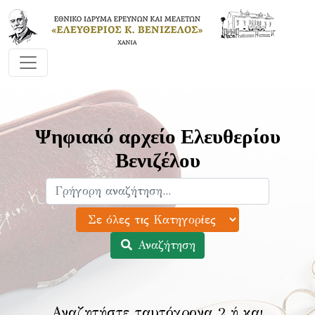
Ψηφιακό αρχείο Ελευθερίου
Βενιζέλου
Αναζήτηση
Αναζητήστε ταυτόχρονα 2 ή και