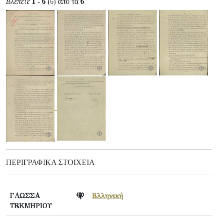
Βλέπετε
1 - 6
από τα
6
(6)
ΠΕΡΙΓΡΑΦΙΚΆ ΣΤΟΙΧΕΊΑ
ΓΛΩΣΣΑ
Ελληνική
ΤΕΚΜΗΡΙΟΥ