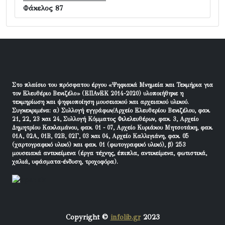
Φάκελος 87
Στο πλαίσιο του πρόσφατου έργου «Ψηφιακά Μνημεία και Τεκμήρια για
τον Ελευθέριο Βενιζέλο» (ΕΠΑνΕΚ 2014-2020) υλοποιήθηκε η
τεκμηρίωση και ψηφιοποίηση μουσειακού και αρχειακού υλικού.
Συγκεκριμένα: α) Συλλογή εγγράφων/Αρχείο Ελευθερίου Βενιζέλου, φακ.
21, 22, 23 και 24, Συλλογή Κόμματος Φιλελευθέρων, φακ. 3, Αρχείο
Δημητρίου Κακλαμάνου, φακ. 01 - 07, Αρχείο Κυριάκου Μητσοτάκη, φακ.
01Α, 02Α, 01Β, 02Β, 02Γ, 03 και 04, Αρχείο Καλλιγιάνη, φακ. 05
(χαρτογραφικό υλικό) και φακ. 01 (φωτογραφικό υλικό), β) 253
μουσειακά αντικείμενα (έργα τέχνης, έπιπλα, αντικείμενα, φωτιστικά,
χαλιά, υφάσματα-ένδυση, τροχοφόρα).
Copyright ©
infolib.gr
2023