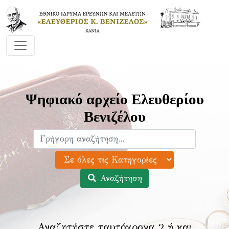
Ψηφιακό αρχείο Ελευθερίου
Βενιζέλου
Αναζήτηση
Αναζητήστε ταυτόχρονα 2 ή και