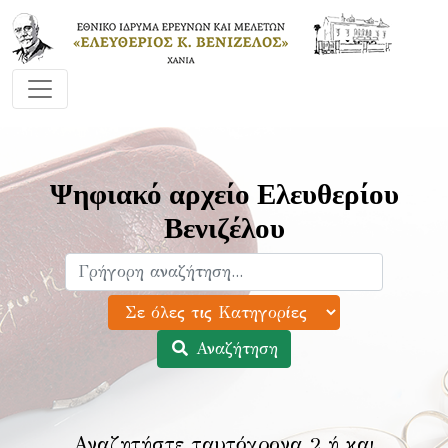
Ψηφιακό αρχείο Ελευθερίου
Βενιζέλου
Αναζήτηση
Αναζητήστε ταυτόχρονα 2 ή και