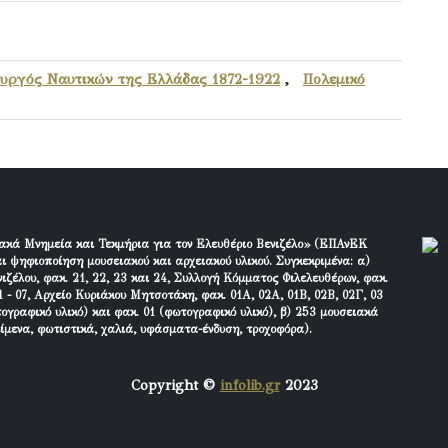
υργός Ναυτικών της Ελλάδας 1872-1922
,
Πολεμικό
ακά Μνημεία και Τεκμήρια για τον Ελευθέριο Βενιζέλο» (ΕΠΑνΕΚ
ι ψηφιοποίηση μουσειακού και αρχειακού υλικού. Συγκεκριμένα: α)
ιζέλου, φακ. 21, 22, 23 και 24, Συλλογή Κόμματος Φιλελευθέρων, φακ.
 - 07, Αρχείο Κυριάκου Μητσοτάκη, φακ. 01Α, 02Α, 01Β, 02Β, 02Γ, 03
τογραφικό υλικό) και φακ. 01 (φωτογραφικό υλικό), β) 253 μουσειακά
είμενα, φωτιστικά, χαλιά, υφάσματα-ένδυση, τροχοφόρα).
Copyright ©
infolib.gr
2023