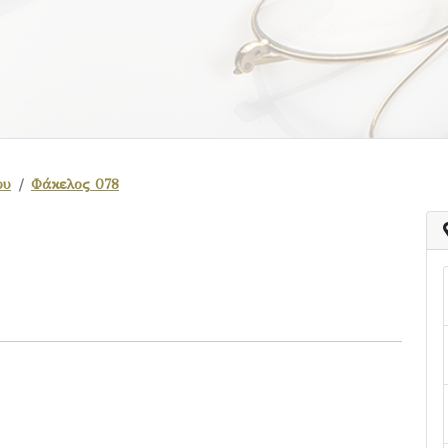
ου
Φάκελος 078