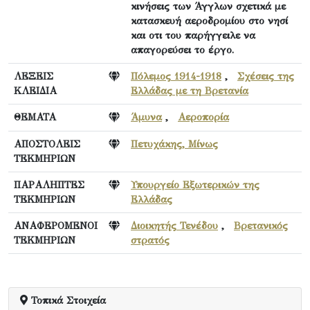
κινήσεις των Άγγλων σχετικά με
κατασκευή αεροδρομίου στο νησί
και οτι του παρήγγειλε να
απαγορεύσει το έργο.
ΛΕΞΕΙΣ
Πόλεμος 1914-1918
,
Σχέσεις της
ΚΛΕΙΔΙΑ
Ελλάδας με τη Βρετανία
ΘΕΜΑΤΑ
Άμυνα
,
Αεροπορία
ΑΠΟΣΤΟΛΕΙΣ
Πετυχάκης, Μίνως
ΤΕΚΜΗΡΙΩΝ
ΠΑΡΑΛΗΠΤΕΣ
Υπουργείο Εξωτερικών της
ΤΕΚΜΗΡΙΩΝ
Ελλάδας
ΑΝΑΦΕΡΟΜΕΝΟΙ
Διοικητής Τενέδου
,
Βρετανικός
ΤΕΚΜΗΡΙΩΝ
στρατός
Τοπικά Στοιχεία