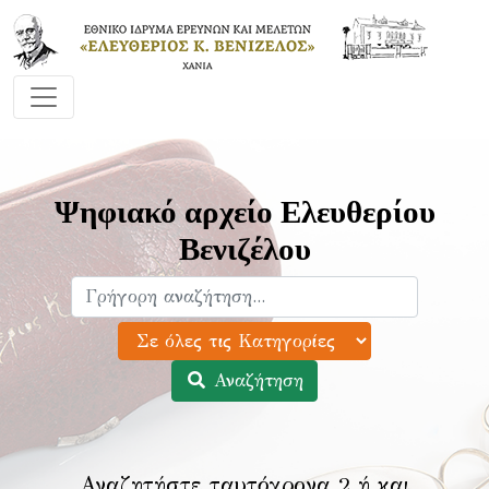
Ψηφιακό αρχείο Ελευθερίου
Βενιζέλου
Αναζήτηση
Αναζητήστε ταυτόχρονα 2 ή και