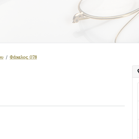
ου
Φάκελος 078