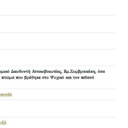
ομικό Διευθυντή Αττικοβοιωτίας, Εμ.Ζυμβρακάκη, όσα
ο πτώμα που βρέθηκε στο Ψυχικό και τον πιθανό
οφονία
υήλ