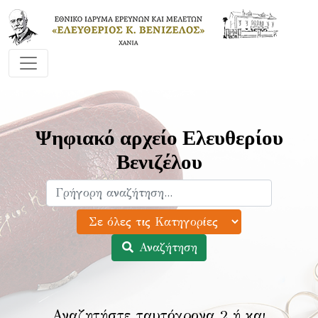
Ψηφιακό αρχείο Ελευθερίου
Βενιζέλου
Αναζήτηση
Αναζητήστε ταυτόχρονα 2 ή και