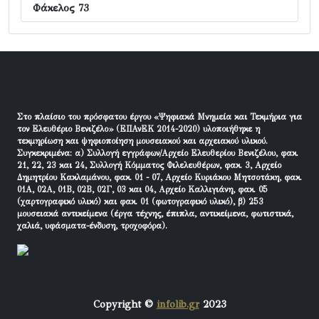
Φάκελος 73
Στο πλαίσιο του πρόσφατου έργου «Ψηφιακά Μνημεία και Τεκμήρια για
τον Ελευθέριο Βενιζέλο» (ΕΠΑνΕΚ 2014-2020) υλοποιήθηκε η
τεκμηρίωση και ψηφιοποίηση μουσειακού και αρχειακού υλικού.
Συγκεκριμένα: α) Συλλογή εγγράφων/Αρχείο Ελευθερίου Βενιζέλου, φακ.
21, 22, 23 και 24, Συλλογή Κόμματος Φιλελευθέρων, φακ. 3, Αρχείο
Δημητρίου Κακλαμάνου, φακ. 01 - 07, Αρχείο Κυριάκου Μητσοτάκη, φακ.
01Α, 02Α, 01Β, 02Β, 02Γ, 03 και 04, Αρχείο Καλλιγιάνη, φακ. 05
(χαρτογραφικό υλικό) και φακ. 01 (φωτογραφικό υλικό), β) 253
μουσειακά αντικείμενα (έργα τέχνης, έπιπλα, αντικείμενα, φωτιστικά,
χαλιά, υφάσματα-ένδυση, τροχοφόρα).
Copyright ©
infolib.gr
2023