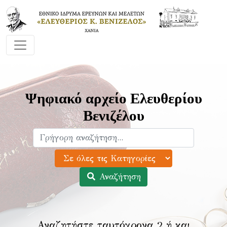
Ψηφιακό αρχείο Ελευθερίου
Βενιζέλου
Αναζήτηση
Αναζητήστε ταυτόχρονα 2 ή και