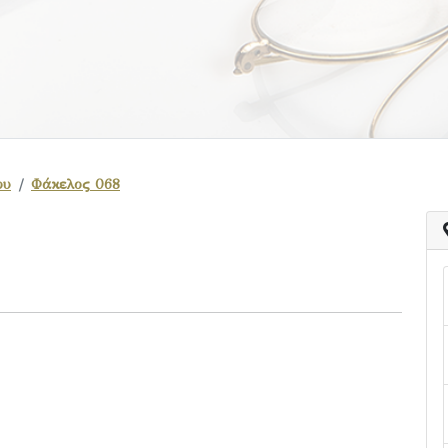
ου
Φάκελος 068