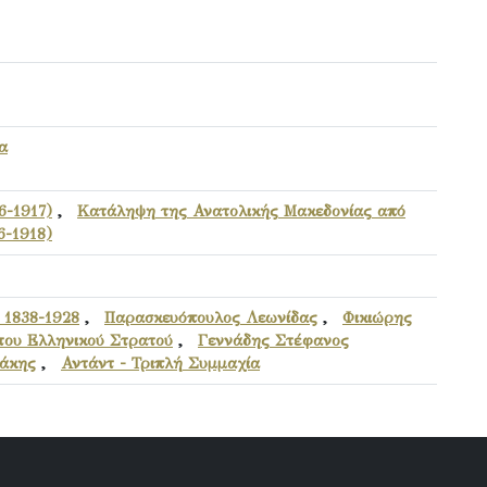
α
6-1917)
,
Κατάληψη της Ανατολικής Μακεδονίας από
6-1918)
 1838-1928
,
Παρασκευόπουλος Λεωνίδας
,
Φικιώρης
του Ελληνικού Στρατού
,
Γεννάδης Στέφανος
άκης
,
Αντάντ - Τριπλή Συμμαχία