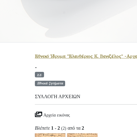
Εθνικό Ίδρυμα "Ελευθέριος Κ. Βενιζέλος" -Αρχε
-
χ.χ.
Εθνικά ζητήματα
ΣΥΛΛΟΓΉ ΑΡΧΕΊΩΝ
Αρχεία εικόνας
Βλέπετε
1 - 2
από τα
2
(2)