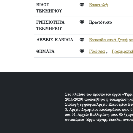
ΕΙΔΟΣ
Επιστολή
ΤΕΚΜΗΡΙΟΥ
ΓΝΗΣΙΟΤΗΤΑ
Πρωτότυπο
ΤΕΚΜΗΡΙΟΥ
ΛΕΞΕΙΣ ΚΛΕΙΔΙΑ
Εκπαιδευτικά ζητήμα
ΘΕΜΑΤΑ
Γλώσσα
,
Γραμματεί
Στο πλαίσιο του πρόσφατου έργου «Ψηφι
2014-2020) υλοποιήθηκε η τεκμηρίωση κα
Συλλογή εγγράφων/Αρχείο Ελευθερίου Βεν
3, Αρχείο Δημητρίου Κακλαμάνου, φακ. 01
και 04, Αρχείο Καλλιγιάνη, φακ. 05 (χαρ
αντικείμενα (έργα τέχνης, έπιπλα, αντικ