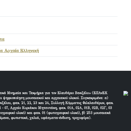
τα
α Αρχαία Ελληνική
ακά Μνημεία και Τεκμήρια για τον Ελευθέριο Βενιζέλο» (ΕΠΑνΕΚ
ι ψηφιοποίηση μουσειακού και αρχειακού υλικού. Συγκεκριμένα: α)
ιζέλου, φακ. 21, 22, 23 και 24, Συλλογή Κόμματος Φιλελευθέρων, φακ.
 - 07, Αρχείο Κυριάκου Μητσοτάκη, φακ. 01Α, 02Α, 01Β, 02Β, 02Γ, 03
τογραφικό υλικό) και φακ. 01 (φωτογραφικό υλικό), β) 253 μουσειακά
είμενα, φωτιστικά, χαλιά, υφάσματα-ένδυση, τροχοφόρα).