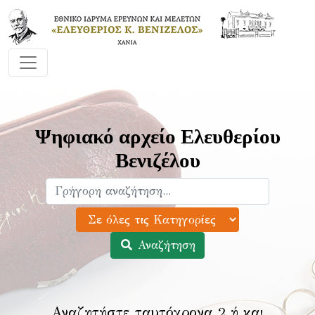
Ψηφιακό αρχείο Ελευθερίου
Βενιζέλου
Αναζήτηση
Αναζητήστε ταυτόχρονα 2 ή και