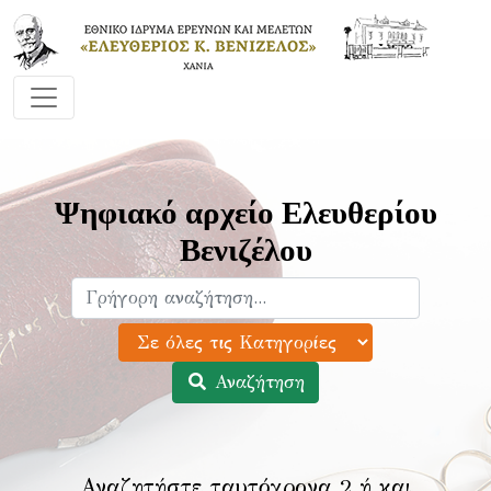
Ψηφιακό αρχείο Ελευθερίου
Βενιζέλου
Αναζήτηση
Αναζητήστε ταυτόχρονα 2 ή και