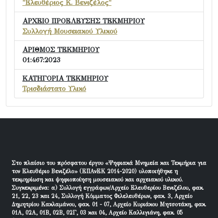
"Ελευθέριος Κ. Βενιζέλος"
ΑΡΧΕΙΟ ΠΡΟΕΛΕΥΣΗΣ ΤΕΚΜΗΡΙΟΥ
Συλλογή Μουσειακού Υλικού
ΑΡΙΘΜΟΣ ΤΕΚΜΗΡΙΟΥ
01:467:2023
ΚΑΤΗΓΟΡΙΑ ΤΕΚΜΗΡΙΟΥ
Τρισδιάστατο Υλικό
Στο πλαίσιο του πρόσφατου έργου «Ψηφιακά Μνημεία και Τεκμήρια για
τον Ελευθέριο Βενιζέλο» (ΕΠΑνΕΚ 2014-2020) υλοποιήθηκε η
τεκμηρίωση και ψηφιοποίηση μουσειακού και αρχειακού υλικού.
Συγκεκριμένα: α) Συλλογή εγγράφων/Αρχείο Ελευθερίου Βενιζέλου, φακ.
21, 22, 23 και 24, Συλλογή Κόμματος Φιλελευθέρων, φακ. 3, Αρχείο
Δημητρίου Κακλαμάνου, φακ. 01 - 07, Αρχείο Κυριάκου Μητσοτάκη, φακ.
01Α, 02Α, 01Β, 02Β, 02Γ, 03 και 04, Αρχείο Καλλιγιάνη, φακ. 05