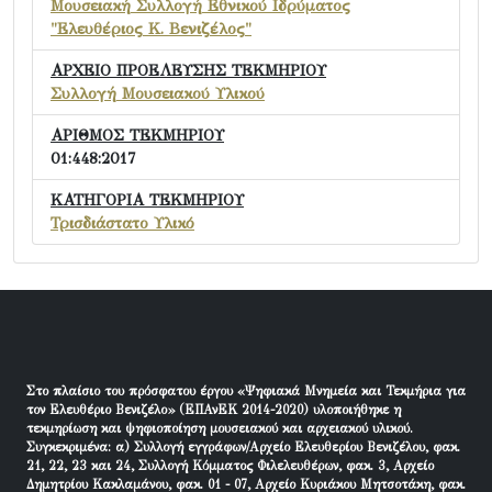
Μουσειακή Συλλογή Εθνικού Ιδρύματος
"Ελευθέριος Κ. Βενιζέλος"
ΑΡΧΕΙΟ ΠΡΟΕΛΕΥΣΗΣ ΤΕΚΜΗΡΙΟΥ
Συλλογή Μουσειακού Υλικού
ΑΡΙΘΜΟΣ ΤΕΚΜΗΡΙΟΥ
01:448:2017
ΚΑΤΗΓΟΡΙΑ ΤΕΚΜΗΡΙΟΥ
Τρισδιάστατο Υλικό
Στο πλαίσιο του πρόσφατου έργου «Ψηφιακά Μνημεία και Τεκμήρια για
τον Ελευθέριο Βενιζέλο» (ΕΠΑνΕΚ 2014-2020) υλοποιήθηκε η
τεκμηρίωση και ψηφιοποίηση μουσειακού και αρχειακού υλικού.
Συγκεκριμένα: α) Συλλογή εγγράφων/Αρχείο Ελευθερίου Βενιζέλου, φακ.
21, 22, 23 και 24, Συλλογή Κόμματος Φιλελευθέρων, φακ. 3, Αρχείο
Δημητρίου Κακλαμάνου, φακ. 01 - 07, Αρχείο Κυριάκου Μητσοτάκη, φακ.