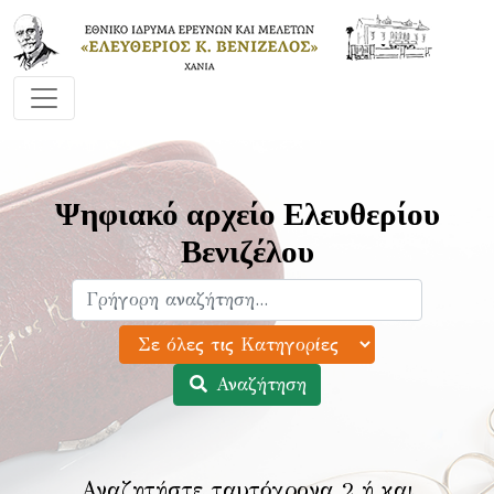
Ψηφιακό αρχείο Ελευθερίου
Βενιζέλου
Αναζήτηση
Αναζητήστε ταυτόχρονα 2 ή και