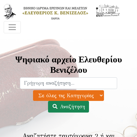
Ψηφιακό αρχείο Ελευθερίου
Βενιζέλου
Αναζήτηση
Αναζητήστε ταυτόχρονα 2 ή και