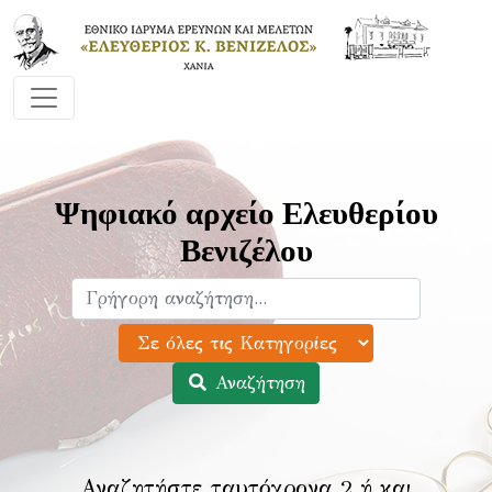
Ψηφιακό αρχείο Ελευθερίου
Βενιζέλου
Αναζήτηση
Αναζητήστε ταυτόχρονα 2 ή και