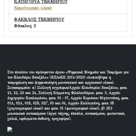
ΚΑΤΗΓΟΡΙΑ ΤΕΚΜΗΡΙΟΥ
Χειρόγραφο υλικό
ΦΑΚΕΛΟΣ ΤΕΚΜΗΡΙΟΥ
Φάκελος 3
Στο πλαίσιο του πρόσφατου έργου «Ψηφιακά Μνημεία και Τεκμήρια για
τον Ελευθέριο Βενιζέλο» (ΕΠΑνΕΚ 2014-2020) υλοποιήθηκε η
τεκμηρίωση και ψηφιοποίηση μουσειακού και αρχειακού υλικού.
Συγκεκριμένα: α) Συλλογή εγγράφων/Αρχείο Ελευθερίου Βενιζέλου, φακ.
21, 22, 23 και 24, Συλλογή Κόμματος Φιλελευθέρων, φακ. 3, Αρχείο
Δημητρίου Κακλαμάνου, φακ. 01 - 07, Αρχείο Κυριάκου Μητσοτάκη, φακ.
01Α, 02Α, 01Β, 02Β, 02Γ, 03 και 04, Αρχείο Καλλιγιάνη, φακ. 05
(χαρτογραφικό υλικό) και φακ. 01 (φωτογραφικό υλικό), β) 253
μουσειακά αντικείμενα (έργα τέχνης, έπιπλα, αντικείμενα, φωτιστικά,
χαλιά, υφάσματα-ένδυση, τροχοφόρα).