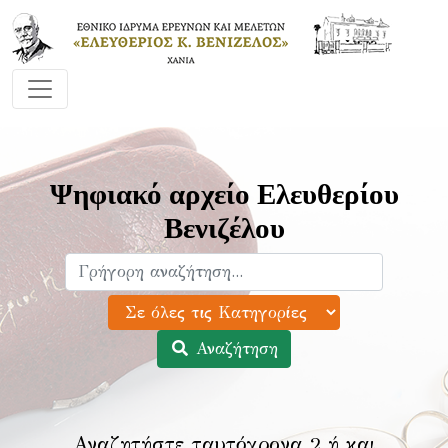
Ψηφιακό αρχείο Ελευθερίου
Βενιζέλου
Αναζήτηση
Αναζητήστε ταυτόχρονα 2 ή και